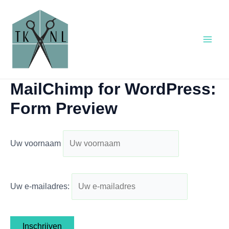
Ga
Main
naar
Men
de
inhoud
MailChimp for WordPress:
Form Preview
Uw voornaam
Uw e-mailadres: