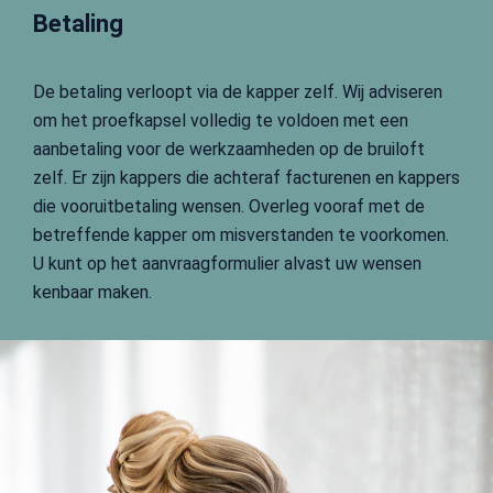
Betaling
De betaling verloopt via de kapper zelf. Wij adviseren
om het proefkapsel volledig te voldoen met een
aanbetaling voor de werkzaamheden op de bruiloft
zelf. Er zijn kappers die achteraf facturenen en kappers
die vooruitbetaling wensen. Overleg vooraf met de
betreffende kapper om misverstanden te voorkomen.
U kunt op het aanvraagformulier alvast uw wensen
kenbaar maken.