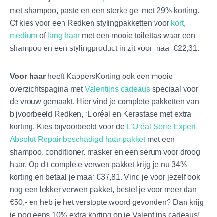
met shampoo, paste en een sterke gel met 29% korting.
Of kies voor een Redken stylingpakketten voor
kort
,
medium
of
lang haar
met een mooie toilettas waar een
shampoo en een stylingproduct in zit voor maar €22,31.
Voor haar
heeft KappersKorting ook een mooie
overzichtspagina met
Valentijns cadeaus
speciaal voor
de vrouw gemaakt. Hier vind je complete pakketten van
bijvoorbeeld Redken, ‘L oréal en Kerastase met extra
korting. Kies bijvoorbeeld voor de
L’Oréal Serie Expert
Absolut Repair beschadigd haar pakket
met een
shampoo, conditioner, masker en een serum voor droog
haar. Op dit complete verwen pakket krijg je nu 34%
korting en betaal je maar €37,81. Vind je voor jezelf ook
nog een lekker verwen pakket, bestel je voor meer dan
€50,- en heb je het verstopte woord gevonden? Dan krijg
je nog eens 10% extra korting op je Valentijns cadeaus!