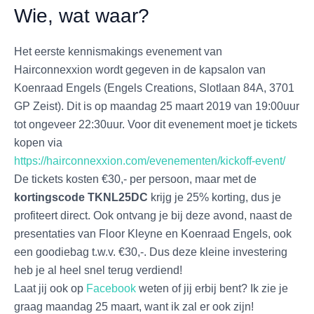
Wie, wat waar?
Het eerste kennismakings evenement van
Hairconnexxion wordt gegeven in de kapsalon van
Koenraad Engels (Engels Creations, Slotlaan 84A, 3701
GP Zeist). Dit is op maandag 25 maart 2019 van 19:00uur
tot ongeveer 22:30uur. Voor dit evenement moet je tickets
kopen via
https://hairconnexxion.com/evenementen/kickoff-event/
De tickets kosten €30,- per persoon, maar met de
kortingscode
TKNL25DC
krijg je 25% korting, dus je
profiteert direct. Ook ontvang je bij deze avond, naast de
presentaties van Floor Kleyne en Koenraad Engels, ook
een goodiebag t.w.v. €30,-. Dus deze kleine investering
heb je al heel snel terug verdiend!
Laat jij ook op
Facebook
weten of jij erbij bent? Ik zie je
graag maandag 25 maart, want ik zal er ook zijn!